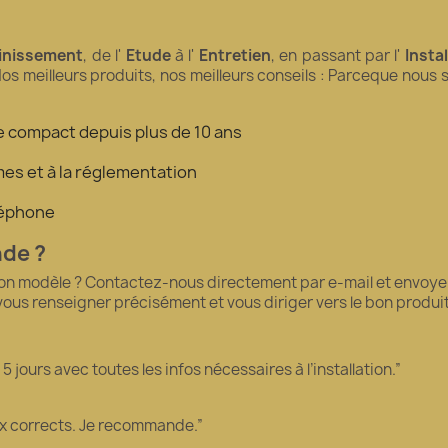
inissement
, de l'
Etude
à l'
Entretien
, en passant par l'
Insta
Nos meilleurs produits, nos meilleurs conseils : Parceque nous
tre compact depuis plus de 10 ans
es et à la réglementation
éléphone
nde ?
bon modèle ? Contactez-nous directement par e-mail et envoyez
 vous renseigner précisément et vous diriger vers le bon produ
 jours avec toutes les infos nécessaires à l’installation.”
ix corrects. Je recommande.”