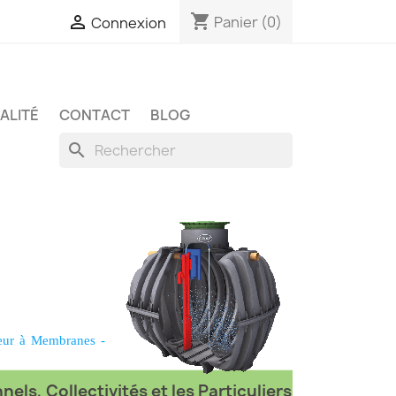
shopping_cart

Panier
(0)
Connexion
ALITÉ
CONTACT
BLOG
search
eur à Membranes
-
els, Collectivités et les Particuliers