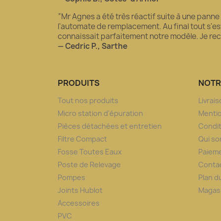
“Mr Agnes a été très réactif suite à une panne
l'automate de remplacement. Au final tout s'est 
connaissait parfaitement notre modèle. Je 
— Cedric P., Sarthe
PRODUITS
NOTR
Tout nos produits
Livrai
Micro station d'épuration
Mentio
Pièces détachées et entretien
Condit
Filtre Compact
Qui s
Fosse Toutes Eaux
Paieme
Poste de Relevage
Conta
Pompes
Plan d
Joints Hublot
Magas
Accessoires
PVC