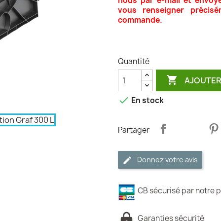
nous par e-mail et envoy
vous renseigner précisé
commande.
Quantité

AJOUTER

En stock
Partager
Donnez votre avis
CB sécurisé par notre p
Garanties sécurité