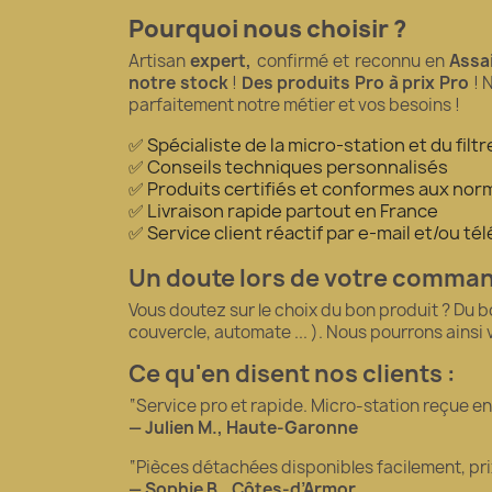
Pourquoi nous choisir ?
Artisan
expert,
confirmé et reconnu en
Assa
notre stock
!
Des produits Pro à prix Pro
! 
parfaitement notre métier et vos besoins !
✅ Spécialiste de la micro-station et du fil
✅ Conseils techniques personnalisés
✅ Produits certifiés et conformes aux norm
✅ Livraison rapide partout en France
✅ Service client réactif par e-mail et/ou t
Un doute lors de votre comma
Vous doutez sur le choix du bon produit ? Du 
couvercle, automate ... ). Nous pourrons ainsi
Ce qu'en disent nos clients :
“Service pro et rapide. Micro-station reçue en 5
— Julien M., Haute-Garonne
“Pièces détachées disponibles facilement, pr
— Sophie B., Côtes-d’Armor