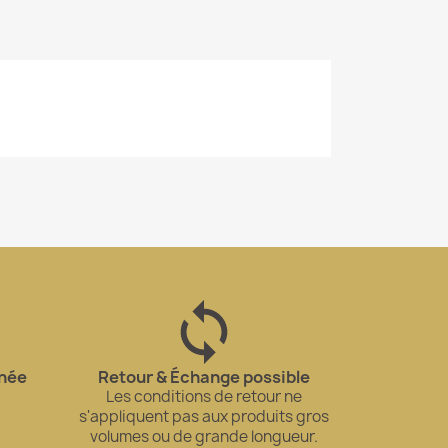
gnée
Retour & Échange possible
Les conditions de retour ne
s'appliquent pas aux produits gros
volumes ou de grande longueur.