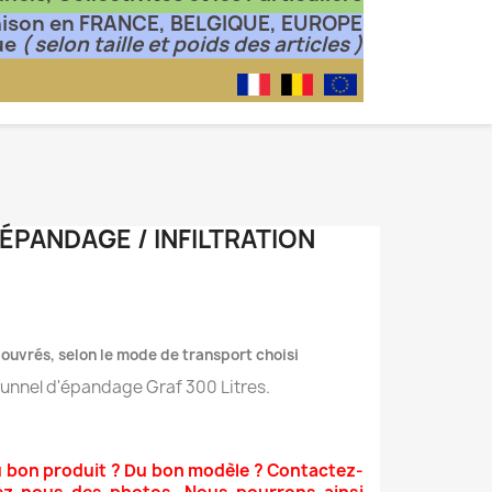
aison en FRANCE, BELGIQUE, EUROPE
ue
( selon taille et poids des articles )
 ÉPANDAGE / INFILTRATION
s ouvrés, selon le mode de transport choisi
 tunnel d'épandage Graf 300 Litres.
u bon produit ? Du bon modèle ? Contactez-