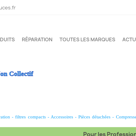
uces.fr
ODUITS
RÉPARATION
TOUTES LES MARQUES
ACTU
on Collectif
ration
-
filtres compacts
-
Accessoires
-
Pièces détachées
-
Compress
Pour les Professionn