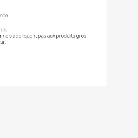
gnée
ible
r ne s'appliquent pas aux produits gros
ur.