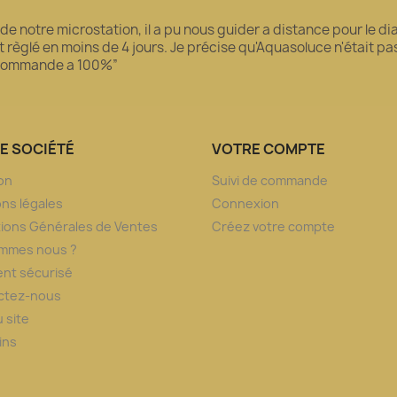
 de notre microstation, il a pu nous guider a distance pour le 
règlé en moins de 4 jours. Je précise qu'Aquasoluce n'était pas l
recommande a 100%”
E SOCIÉTÉ
VOTRE COMPTE
son
Suivi de commande
ns légales
Connexion
ions Générales de Ventes
Créez votre compte
ommes nous ?
nt sécurisé
ctez-nous
u site
ins