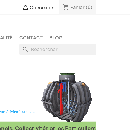
shopping_cart

Panier
(0)
Connexion
ALITÉ
CONTACT
BLOG
search
eur à Membranes
-
els, Collectivités et les Particuliers