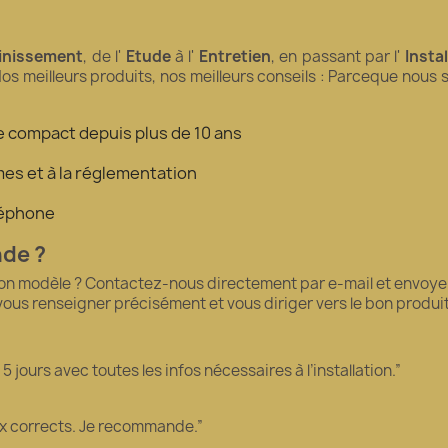
inissement
, de l'
Etude
à l'
Entretien
, en passant par l'
Insta
Nos meilleurs produits, nos meilleurs conseils : Parceque nous
tre compact depuis plus de 10 ans
es et à la réglementation
éléphone
nde ?
bon modèle ? Contactez-nous directement par e-mail et envoyez
 vous renseigner précisément et vous diriger vers le bon produ
 jours avec toutes les infos nécessaires à l’installation.”
ix corrects. Je recommande.”