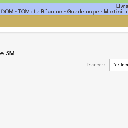
Livr
DOM - TOM : La Réunion - Guadeloupe - Martiniq
ue 3M
Trier par :
Pertine