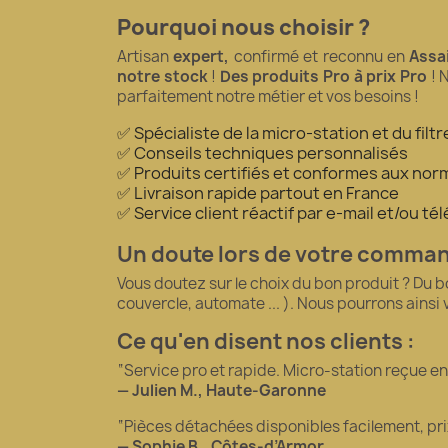
Pourquoi nous choisir ?
Artisan
expert,
confirmé et reconnu en
Assa
notre stock
!
Des produits Pro à prix Pro
! 
parfaitement notre métier et vos besoins !
✅ Spécialiste de la micro-station et du fil
✅ Conseils techniques personnalisés
✅ Produits certifiés et conformes aux norm
✅ Livraison rapide partout en France
✅ Service client réactif par e-mail et/ou t
Un doute lors de votre comma
Vous doutez sur le choix du bon produit ? Du 
couvercle, automate ... ). Nous pourrons ainsi
Ce qu'en disent nos clients :
“Service pro et rapide. Micro-station reçue en 5
— Julien M., Haute-Garonne
“Pièces détachées disponibles facilement, pr
— Sophie B., Côtes-d’Armor