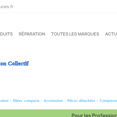
uces.fr
ODUITS
RÉPARATION
TOUTES LES MARQUES
ACTU
on Collectif
ration
-
filtres compacts
-
Accessoires
-
Pièces détachées
-
Compress
Pour les Professionn