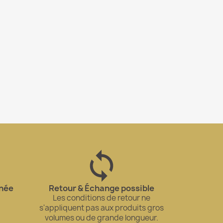
gnée
Retour & Échange possible
Les conditions de retour ne
s'appliquent pas aux produits gros
volumes ou de grande longueur.