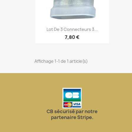
Aperçu rapide

Lot De 3 Connecteurs 3...
7,80 €
Affichage 1-1 de 1 article(s)
CB sécurisé par notre
partenaire Stripe.