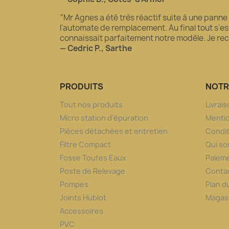
“Mr Agnes a été très réactif suite à une panne
l'automate de remplacement. Au final tout s'est 
connaissait parfaitement notre modèle. Je 
— Cedric P., Sarthe
PRODUITS
NOTR
Tout nos produits
Livrai
Micro station d'épuration
Mentio
Pièces détachées et entretien
Condit
Filtre Compact
Qui s
Fosse Toutes Eaux
Paieme
Poste de Relevage
Conta
Pompes
Plan d
Joints Hublot
Magas
Accessoires
PVC