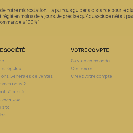
 de notre microstation, il a pu nous guider a distance pour le 
règlé en moins de 4 jours. Je précise qu'Aquasoluce n'était pas l
recommande a 100%”
E SOCIÉTÉ
VOTRE COMPTE
son
Suivi de commande
ns légales
Connexion
ions Générales de Ventes
Créez votre compte
ommes nous ?
nt sécurisé
ctez-nous
u site
ins