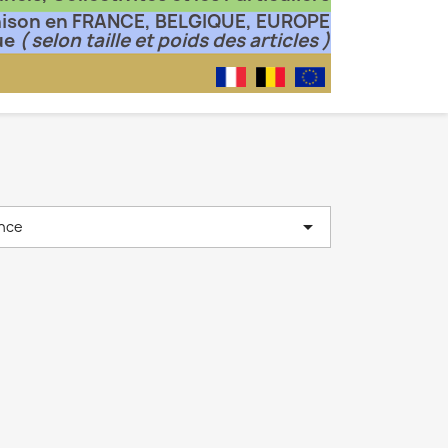
aison en FRANCE, BELGIQUE, EUROPE
ue
( selon taille et poids des articles )

nce