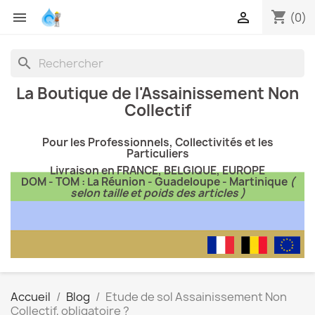
shopping_cart


(0)
search
La Boutique de l'Assainissement Non
Collectif
Pour les Professionnels, Collectivités et les
Particuliers
Livraison en FRANCE, BELGIQUE, EUROPE
DOM - TOM : La Réunion - Guadeloupe - Martinique
(
selon taille et poids des articles )
Accueil
Blog
Etude de sol Assainissement Non
Collectif, obligatoire ?