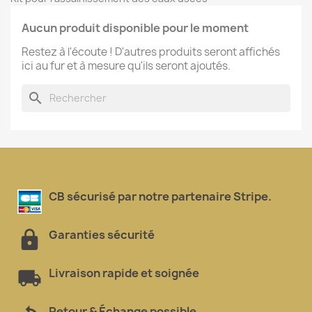
Aucun produit disponible pour le moment
Restez à l'écoute ! D'autres produits seront affichés
ici au fur et à mesure qu'ils seront ajoutés.
search
CB sécurisé par notre partenaire Stripe.
Garanties sécurité
Livraison rapide et soignée
Retour & Échange possible