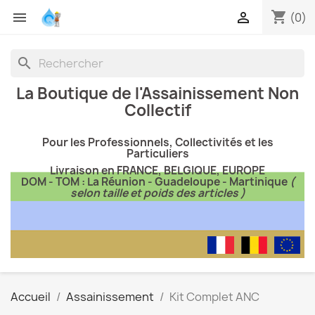
shopping_cart


(0)
search
La Boutique de l'Assainissement Non
Collectif
Pour les Professionnels, Collectivités et les
Particuliers
Livraison en FRANCE, BELGIQUE, EUROPE
DOM - TOM : La Réunion - Guadeloupe - Martinique
(
selon taille et poids des articles )
Accueil
Assainissement
Kit Complet ANC