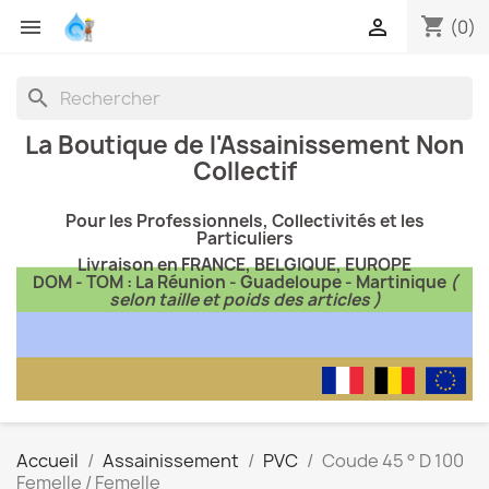
shopping_cart


(0)
search
La Boutique de l'Assainissement Non
Collectif
Pour les Professionnels, Collectivités et les
Particuliers
Livraison en FRANCE, BELGIQUE, EUROPE
DOM - TOM : La Réunion - Guadeloupe - Martinique
(
selon taille et poids des articles )
Accueil
Assainissement
PVC
Coude 45 ° D 100
Femelle / Femelle