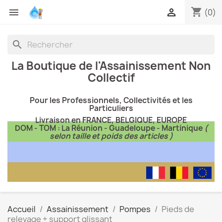
shopping_cart


(0)
search
La Boutique de l'Assainissement Non
Collectif
Pour les Professionnels, Collectivités et les
Particuliers
Livraison en FRANCE, BELGIQUE, EUROPE
DOM - TOM : La Réunion - Guadeloupe - Martinique
(
selon taille et poids des articles )
Accueil
Assainissement
Pompes
Pieds de
relevage + support glissant