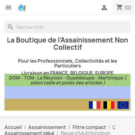
shopping_cart


(0)
search
La Boutique de l'Assainissement Non
Collectif
Pour les Professionnels, Collectivités et les
Particuliers
Livraison en FRANCE, BELGIQUE, EUROPE
DOM - TOM : La Réunion - Guadeloupe - Martinique
(
selon taille et poids des articles )
Accueil
Assainissement
Filtre compact
L'
Assainissement Idéal
Regard Multifonction