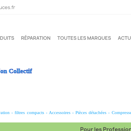
uces.fr
ODUITS
RÉPARATION
TOUTES LES MARQUES
ACTU
on Collectif
ration
-
filtres compacts
-
Accessoires
-
Pièces détachées
-
Compress
Pour les Professionn