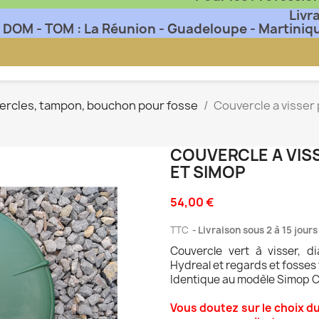
Livr
DOM - TOM : La Réunion - Guadeloupe - Martiniq
vercles, tampon, bouchon pour fosse
Couvercle a visser
COUVERCLE A VIS
ET SIMOP
54,00 €
TTC
Livraison sous 2 à 15 jour
Couvercle vert à visser, 
Hydreal et regards et fosse
Identique au modèle Simop 
Vous doutez sur le choix d