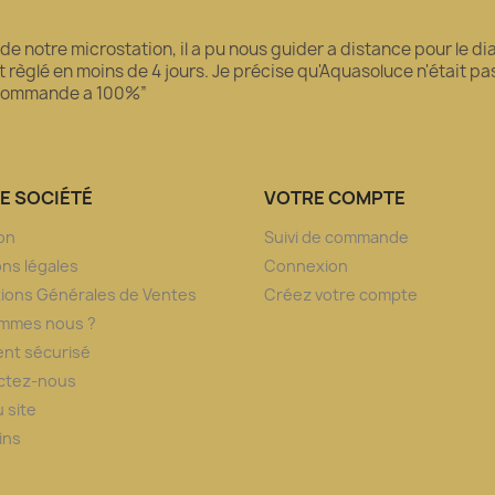
 de notre microstation, il a pu nous guider a distance pour le 
règlé en moins de 4 jours. Je précise qu'Aquasoluce n'était pas l
recommande a 100%”
E SOCIÉTÉ
VOTRE COMPTE
son
Suivi de commande
ns légales
Connexion
ions Générales de Ventes
Créez votre compte
ommes nous ?
nt sécurisé
ctez-nous
u site
ins