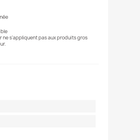
gnée
ible
r ne s'appliquent pas aux produits gros
ur.