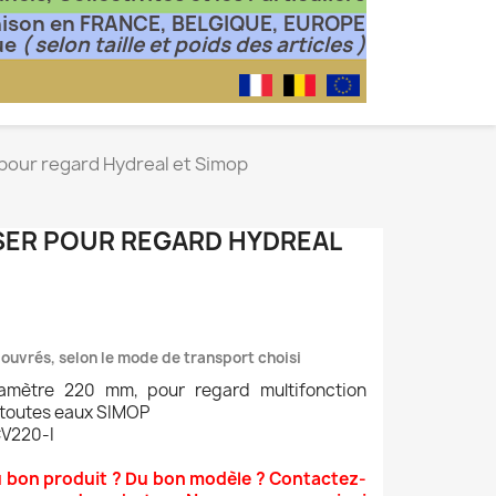
aison en FRANCE, BELGIQUE, EUROPE
ue
( selon taille et poids des articles )
 pour regard Hydreal et Simop
SER POUR REGARD HYDREAL
s ouvrés, selon le mode de transport choisi
diamètre 220 mm, pour regard multifonction
s toutes eaux SIMOP
CV220-I
u bon produit ? Du bon modèle ? Contactez-