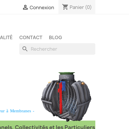
shopping_cart

Panier
(0)
Connexion
ALITÉ
CONTACT
BLOG
search
eur à Membranes
-
els, Collectivités et les Particuliers