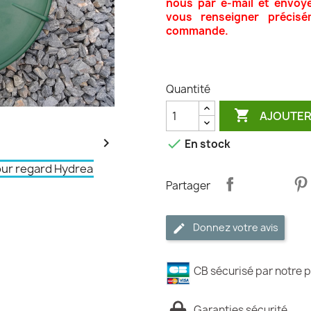
nous par e-mail et envoy
vous renseigner précisé
commande.
Quantité

AJOUTER


En stock
Partager
Donnez votre avis
CB sécurisé par notre p
Garanties sécurité