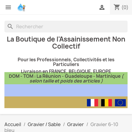
shopping_cart


(0)
search
La Boutique de l'Assainissement Non
Collectif
Pour les Professionnels, Collectivités et les
Particuliers
Livraison en FRANCE, BELGIQUE, EUROPE
DOM - TOM : La Réunion - Guadeloupe - Martinique
(
selon taille et poids des articles )
Accueil
Gravier / Sable
Gravier
Gravier 6-10
bleu