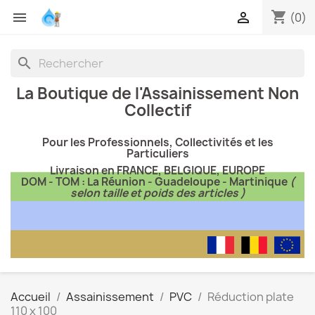
shopping_cart


(0)
search
La Boutique de l'Assainissement Non
Collectif
Pour les Professionnels, Collectivités et les
Particuliers
Livraison en FRANCE, BELGIQUE, EUROPE
DOM - TOM : La Réunion - Guadeloupe - Martinique
(
selon taille et poids des articles )
Accueil
Assainissement
PVC
Réduction plate
110 x 100