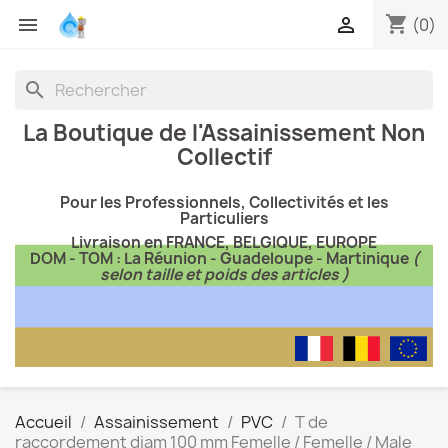
shopping_cart


(0)
search
La Boutique de l'Assainissement Non
Collectif
Pour les Professionnels, Collectivités et les
Particuliers
Livraison en FRANCE, BELGIQUE, EUROPE
DOM - TOM : La Réunion - Guadeloupe - Martinique
(
selon taille et poids des articles )
Accueil
Assainissement
PVC
T de
raccordement diam 100 mm Femelle / Femelle / Male