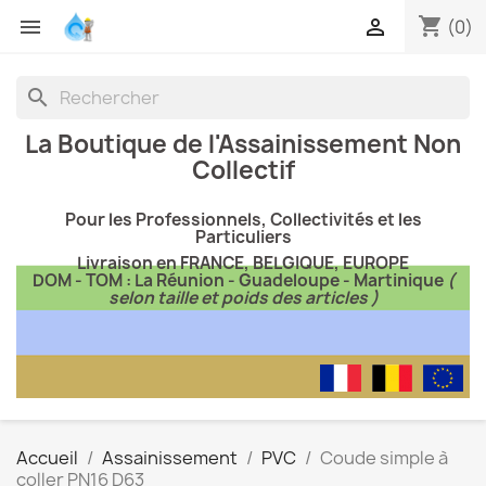
shopping_cart


(0)
search
La Boutique de l'Assainissement Non
Collectif
Pour les Professionnels, Collectivités et les
Particuliers
Livraison en FRANCE, BELGIQUE, EUROPE
DOM - TOM : La Réunion - Guadeloupe - Martinique
(
selon taille et poids des articles )
Accueil
Assainissement
PVC
Coude simple à
coller PN16 D63