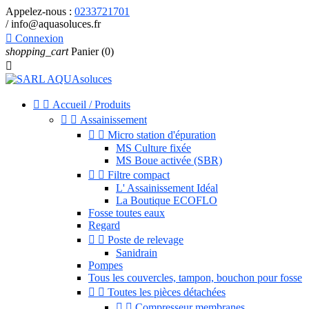
Appelez-nous :
0233721701
/ info@aquasoluces.fr

Connexion
shopping_cart
Panier
(0)



Accueil / Produits


Assainissement


Micro station d'épuration
MS Culture fixée
MS Boue activée (SBR)


Filtre compact
L' Assainissement Idéal
La Boutique ECOFLO
Fosse toutes eaux
Regard


Poste de relevage
Sanidrain
Pompes
Tous les couvercles, tampon, bouchon pour fosse


Toutes les pièces détachées


Compresseur membranes