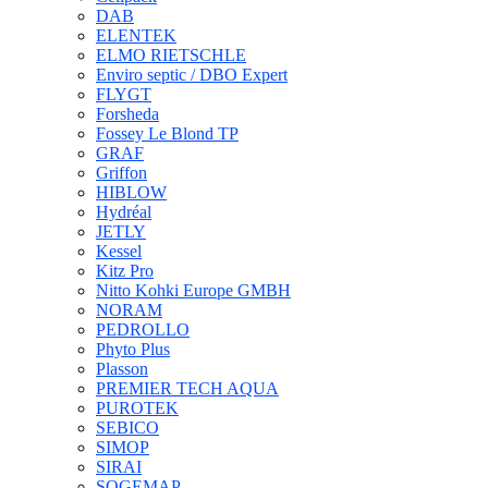
DAB
ELENTEK
ELMO RIETSCHLE
Enviro septic / DBO Expert
FLYGT
Forsheda
Fossey Le Blond TP
GRAF
Griffon
HIBLOW
Hydréal
JETLY
Kessel
Kitz Pro
Nitto Kohki Europe GMBH
NORAM
PEDROLLO
Phyto Plus
Plasson
PREMIER TECH AQUA
PUROTEK
SEBICO
SIMOP
SIRAI
SOGEMAP