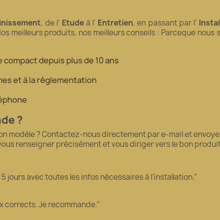
inissement
, de l'
Etude
à l'
Entretien
, en passant par l'
Insta
Nos meilleurs produits, nos meilleurs conseils : Parceque nous
tre compact depuis plus de 10 ans
es et à la réglementation
éléphone
nde ?
bon modèle ? Contactez-nous directement par e-mail et envoyez
 vous renseigner précisément et vous diriger vers le bon produ
 jours avec toutes les infos nécessaires à l’installation.”
ix corrects. Je recommande.”