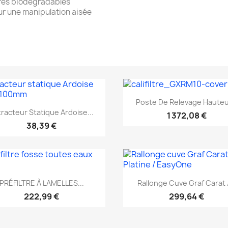
ères biodégradables
ur une manipulation aisée
Aperçu rapide

Poste De Relevage Hauteur
Aperçu rapide

racteur Statique Ardoise...
1 372,08 €
38,39 €
Aperçu rapide
Aperçu rapide


PRÉFILTRE À LAMELLES...
Rallonge Cuve Graf Carat /
EXCLUSIVITÉ WEB
222,99 €
299,64 €