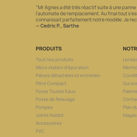
“Mr Agnes a été très réactif suite à une panne
l'automate de remplacement. Au final tout s'est 
connaissait parfaitement notre modèle. Je 
— Cedric P., Sarthe
PRODUITS
NOTR
Tout nos produits
Livrai
Micro station d'épuration
Mentio
Pièces détachées et entretien
Condit
Filtre Compact
Qui s
Fosse Toutes Eaux
Paieme
Poste de Relevage
Conta
Pompes
Plan d
Joints Hublot
Magas
Accessoires
PVC