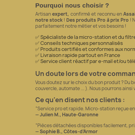
Pourquoi nous choisir ?
Artisan
expert,
confirmé et reconnu en
Assa
notre stock
!
Des produits Pro à prix Pro
! 
parfaitement notre métier et vos besoins !
✅ Spécialiste de la micro-station et du fil
✅ Conseils techniques personnalisés
✅ Produits certifiés et conformes aux norm
✅ Livraison rapide partout en France
✅ Service client réactif par e-mail et/ou t
Un doute lors de votre comma
Vous doutez sur le choix du bon produit ? Du 
couvercle, automate ... ). Nous pourrons ainsi
Ce qu'en disent nos clients :
“Service pro et rapide. Micro-station reçue en 5
— Julien M., Haute-Garonne
“Pièces détachées disponibles facilement, pr
— Sophie B., Côtes-d’Armor