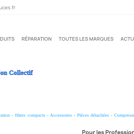
uces.fr
ODUITS
RÉPARATION
TOUTES LES MARQUES
ACTU
on Collectif
ration
-
filtres compacts
-
Accessoires
-
Pièces détachées
-
Compress
Pour les Professionn