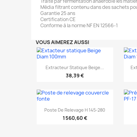
Traite par fermentation anaérobie les mati
Média filtrant contenu dans des sachets po
Garantie 25 ans
Certification CE
Conforme à la norme NF EN 12566-1
VOUS AIMEREZ AUSSI
Aperçu rapide

Extracteur Statique Beige...
Ext
38,39 €
Aperçu rapide

Poste De Relevage H 145-280
EXCLUSIVITÉ WEB
1 560,60 €