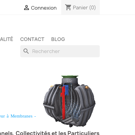
shopping_cart

Panier
(0)
Connexion
ALITÉ
CONTACT
BLOG
search
eur à Membranes
-
els, Collectivités et les Particuliers