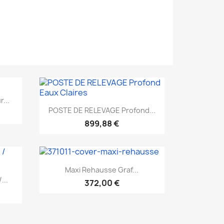
...
Aperçu rapide

POSTE DE RELEVAGE Profond...
899,88 €
Aperçu rapide

Maxi Rehausse Graf...
...
372,00 €