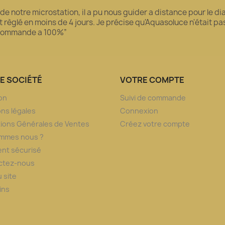
 de notre microstation, il a pu nous guider a distance pour le 
règlé en moins de 4 jours. Je précise qu'Aquasoluce n'était pas l
recommande a 100%”
E SOCIÉTÉ
VOTRE COMPTE
son
Suivi de commande
ns légales
Connexion
ions Générales de Ventes
Créez votre compte
ommes nous ?
nt sécurisé
ctez-nous
u site
ins