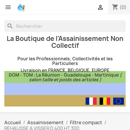
shopping_cart


(0)
search
La Boutique de l'Assainissement Non
Collectif
Pour les Professionnels, Collectivités et les
Particuliers
Livraison en FRANCE, BELGIQUE, EUROPE
DOM - TOM : La Réunion - Guadeloupe - Martinique
(
selon taille et poids des articles )
Accueil
Assainissement
Filtre compact
REHAUSSE A VISSER D 400 HT 300