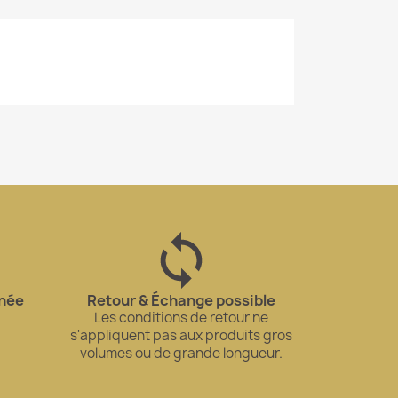
gnée
Retour & Échange possible
Les conditions de retour ne
s'appliquent pas aux produits gros
volumes ou de grande longueur.