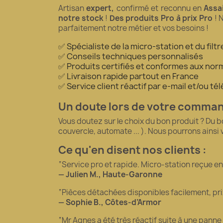
Artisan
expert,
confirmé et reconnu en
Assa
notre stock
!
Des produits Pro à prix Pro
! 
parfaitement notre métier et vos besoins !
✅ Spécialiste de la micro-station et du fil
✅ Conseils techniques personnalisés
✅ Produits certifiés et conformes aux norm
✅ Livraison rapide partout en France
✅ Service client réactif par e-mail et/ou t
Un doute lors de votre comma
Vous doutez sur le choix du bon produit ? Du 
couvercle, automate ... ). Nous pourrons ainsi
Ce qu'en disent nos clients :
“Service pro et rapide. Micro-station reçue en 5
— Julien M., Haute-Garonne
“Pièces détachées disponibles facilement, pr
— Sophie B., Côtes-d’Armor
“Mr Agnes a été très réactif suite à une panne