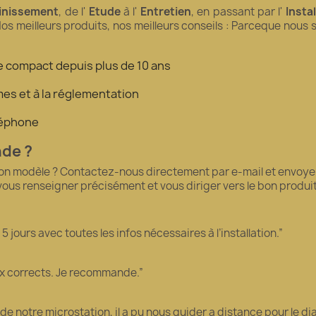
inissement
, de l'
Etude
à l'
Entretien
, en passant par l'
Insta
Nos meilleurs produits, nos meilleurs conseils : Parceque nous
tre compact depuis plus de 10 ans
es et à la réglementation
éléphone
nde ?
bon modèle ? Contactez-nous directement par e-mail et envoyez
 vous renseigner précisément et vous diriger vers le bon produ
 jours avec toutes les infos nécessaires à l’installation.”
ix corrects. Je recommande.”
 de notre microstation, il a pu nous guider a distance pour le 