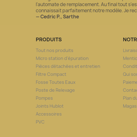
l'automate de remplacement. Au final tout s'est 
connaissait parfaitement notre modèle. Je 
— Cedric P., Sarthe
PRODUITS
NOTR
Tout nos produits
Livrai
Micro station d'épuration
Mentio
Pièces détachées et entretien
Condit
Filtre Compact
Qui s
Fosse Toutes Eaux
Paieme
Poste de Relevage
Conta
Pompes
Plan d
Joints Hublot
Magas
Accessoires
PVC