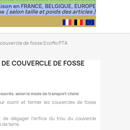
aison en FRANCE, BELGIQUE, EUROPE
ue
( selon taille et poids des articles )
 couvercle de fosse Ecoflo PTA
 DE COUVERCLE DE FOSSE
s ouvrés, selon le mode de transport choisi
ur ouvrir et fermer les couvercles de fosse
t de dégager l'orifice du trou du couvercle
i de terre.