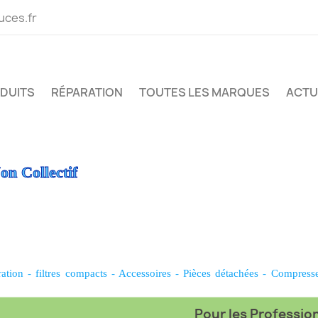
uces.fr
ODUITS
RÉPARATION
TOUTES LES MARQUES
ACTU
on Collectif
ration
-
filtres compacts
-
Accessoires
-
Pièces détachées
-
Compress
Pour les Professionn