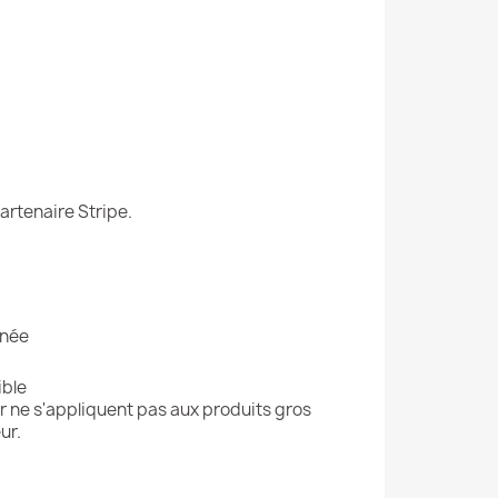
artenaire Stripe.
gnée
ible
r ne s'appliquent pas aux produits gros
ur.