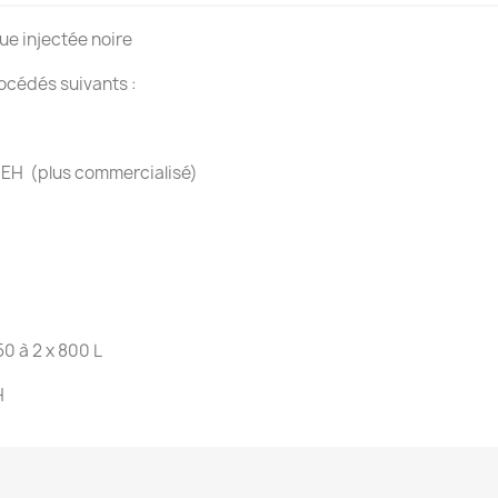
ue injectée noire
océdés suivants :
20 EH (plus commercialisé)
0 à 2 x 800 L
H