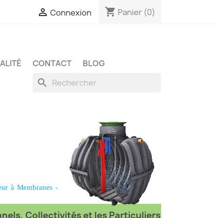
shopping_cart

Panier
(0)
Connexion
ALITÉ
CONTACT
BLOG
search
eur à Membranes
-
els, Collectivités et les Particuliers