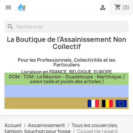
shopping_cart


(0)
search
La Boutique de l'Assainissement Non
Collectif
Pour les Professionnels, Collectivités et les
Particuliers
Livraison en FRANCE, BELGIQUE, EUROPE
DOM - TOM : La Réunion - Guadeloupe - Martinique
(
selon taille et poids des articles )
Accueil
Assainissement
Tous les couvercles,
tampon, bouchon pour fosse
Couvercle regard