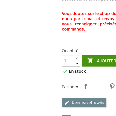
Vous doutez sur le choix d
nous par e-mail et envoy
vous renseigner précisé
commande.
Quantité

AJOUTER

En stock
Partager
Donnez votre avis