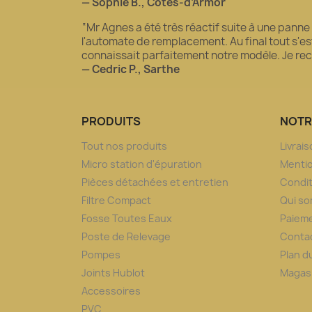
— Sophie B., Côtes-d’Armor
“Mr Agnes a été très réactif suite à une panne
l'automate de remplacement. Au final tout s'est 
connaissait parfaitement notre modèle. Je 
— Cedric P., Sarthe
PRODUITS
NOTR
Tout nos produits
Livrai
Micro station d'épuration
Mentio
Pièces détachées et entretien
Condit
Filtre Compact
Qui s
Fosse Toutes Eaux
Paieme
Poste de Relevage
Conta
Pompes
Plan d
Joints Hublot
Magas
Accessoires
PVC