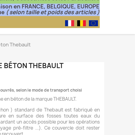
aison en FRANCE, BELGIQUE, EUROPE
ue
( selon taille et poids des articles )
éton Thebault
E BÉTON THEBAULT
s ouvrés, selon le mode de transport choisi
se en béton de la marque THEBAULT.
hon ) standard de Thebault est fabriqué en
ture en surface des fosses toutes eaux du
gardant un accès possible pour les opérations
yage pré-filtre ...). Ce couvercle doit rester
e recouvert.