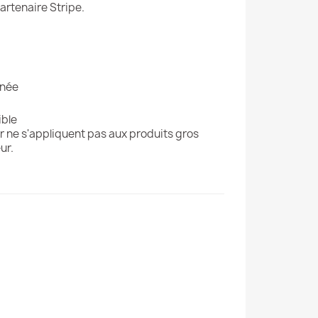
artenaire Stripe.
gnée
ible
r ne s'appliquent pas aux produits gros
ur.