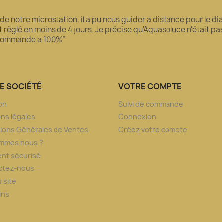
 de notre microstation, il a pu nous guider a distance pour le 
règlé en moins de 4 jours. Je précise qu'Aquasoluce n'était pas l
recommande a 100%”
E SOCIÉTÉ
VOTRE COMPTE
son
Suivi de commande
ns légales
Connexion
ions Générales de Ventes
Créez votre compte
ommes nous ?
nt sécurisé
ctez-nous
u site
ins