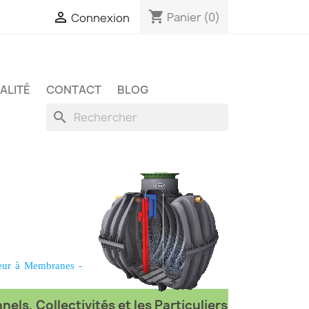
shopping_cart

Panier
(0)
Connexion
ALITÉ
CONTACT
BLOG
search
eur à Membranes
-
els, Collectivités et les Particuliers