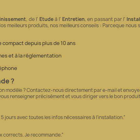
inissement
, de l'
Etude
à l'
Entretien
, en passant par l'
Insta
Nos meilleurs produits, nos meilleurs conseils : Parceque nous
tre compact depuis plus de 10 ans
es et à la réglementation
éléphone
nde ?
bon modèle ? Contactez-nous directement par e-mail et envoyez
 vous renseigner précisément et vous diriger vers le bon produ
 jours avec toutes les infos nécessaires à l’installation.”
ix corrects. Je recommande.”