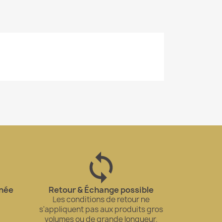
gnée
Retour & Échange possible
Les conditions de retour ne
s'appliquent pas aux produits gros
volumes ou de grande longueur.