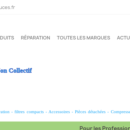
uces.fr
ODUITS
RÉPARATION
TOUTES LES MARQUES
ACTU
on Collectif
ration
-
filtres compacts
-
Accessoires
-
Pièces détachées
-
Compress
Pour les Professionn