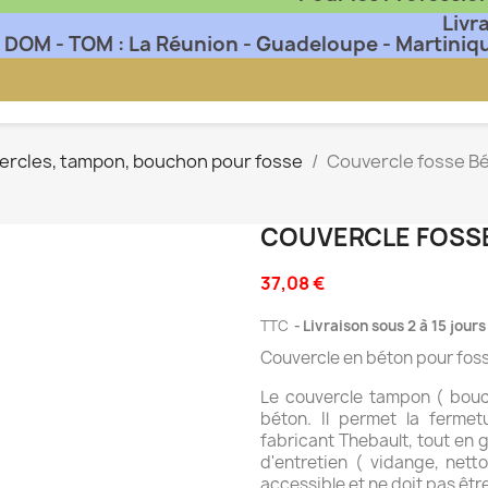
Livr
DOM - TOM : La Réunion - Guadeloupe - Martiniq
vercles, tampon, bouchon pour fosse
Couvercle fosse B
COUVERCLE FOSS
37,08 €
TTC
Livraison sous 2 à 15 jour
Couvercle en béton pour fos
Le couvercle tampon ( bouc
béton. Il permet la ferme
fabricant Thebault, tout en 
d'entretien ( vidange, netto
accessible et ne doit pas êtr