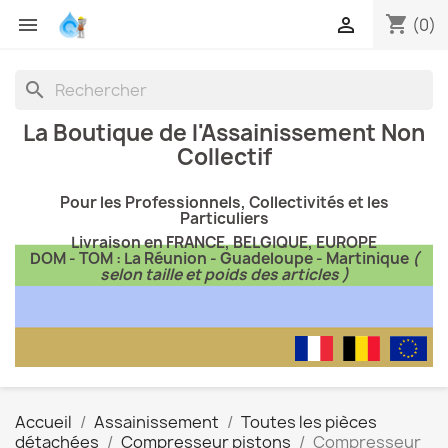
shopping_cart


(0)
search
La Boutique de l'Assainissement Non
Collectif
Pour les Professionnels, Collectivités et les
Particuliers
Livraison en FRANCE, BELGIQUE, EUROPE
DOM - TOM : La Réunion - Guadeloupe - Martinique
(
selon taille et poids des articles )
Accueil
Assainissement
Toutes les pièces
détachées
Compresseur pistons
Compresseur