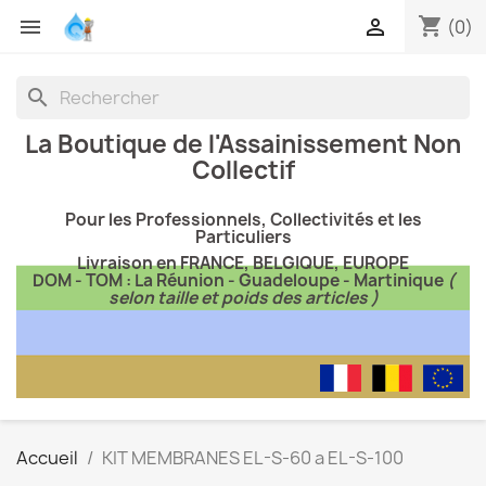
shopping_cart


(0)
search
La Boutique de l'Assainissement Non
Collectif
Pour les Professionnels, Collectivités et les
Particuliers
Livraison en FRANCE, BELGIQUE, EUROPE
DOM - TOM : La Réunion - Guadeloupe - Martinique
(
selon taille et poids des articles )
Accueil
KIT MEMBRANES EL-S-60 a EL-S-100