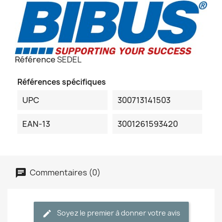
Référence
SEDEL
Références spécifiques
UPC
300713141503
EAN-13
3001261593420
Commentaires (0)
Soyez le premier à donner votre avis